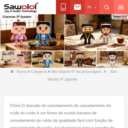
Pt
>
>
>
Home
Categoria
Alto-falante IP de personagem
Alto-
falante IP japonês
China O atacado do cancelamento do cancelamento do
ruído do ruído é um fones de ouvido baratos de
cancelamento de ruído da qualidade fácil com função de
cancelamento de ruído, que funcionará para o jogador de