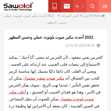
Ar
>
>
>
Home
أخبار
أخبار الشركة
2022 أحدث مكبر صوت بلوتوث عملي
وحسن المظهر
2022 أحدث مكبر صوت بلوتوث عملي وحسن المظهر
2022-08-16 11:01:35
الجرس يعني مفقود ، لأن الجرس له معنى "أنا أحبك". يمكنه
الاستماع إلى نبضات قلب الحبيب عند ارتدائه على الجسد ،
ويعني أن القلب كان دائمًا ذكيًا بسببك. إنها مناسبة كرمز
للحب بين العشاق. أنه
مكبر صوت صغير محمول
يمكن أن
تحقق نفس التأثير ؛ عندما تهب الريح ، سوف يفكر الجرس
في الأمر ، وهذا هو فقدان الحبيب أو الصديق ، و
أعلى مكبر
صوت بلوتوث محمول
يمكن للصوت أن ينقل المشاعر.
في الصين القديمة ، كان يعتقد أن الأجراس لها وظيفة درء