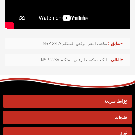
سابق :
مكعب البقر الرقص المتكلم NSP-228A
التالي :
الكلب مكعب الرقص المتكلم NSP-228A
روابط سريعة
منتجات
أخبار