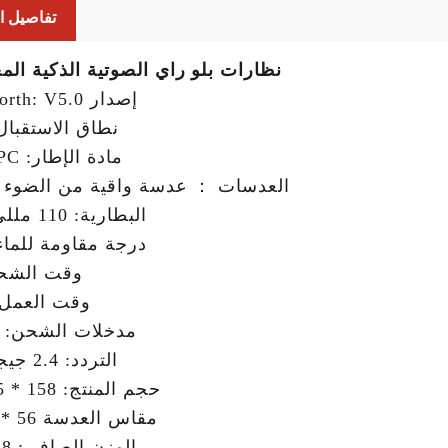
تفاصيل ال
نظارات بلو راي الصوتية الذكية ال
إصدار Bluetoorth: V5.0
نطاق الاستقبال: 10
مادة الإطار: TR90 PC
العدسات ： عدسة واقية من الضوء ا
البطارية: 110 مللي أمبير
درجة مقاومة للماء: 65
وقت الشحن:
وقت العمل: 5-H
مدخلات الشحن: 5V 1A
التردد: 2.4 جيجا هرتز
حجم المنتج: 158 * 145 مم
مقاس العدسة 56 * 45 مم
الوزن الصافي: 38 جرام