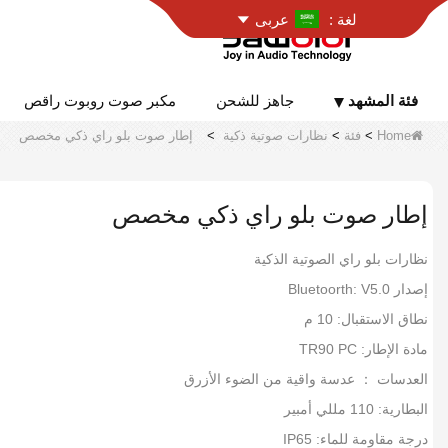
لغة :
عربى
فئة المشهد
جاهز للشحن
مكبر صوت روبوت راقص
Home
>
فئة
>
نظارات صوتية ذكية
>
إطار صوت بلو راي ذكي مخصص
إطار صوت بلو راي ذكي مخصص
نظارات بلو راي الصوتية الذكية
إصدار Bluetoorth: V5.0
نطاق الاستقبال: 10 م
مادة الإطار: TR90 PC
العدسات ： عدسة واقية من الضوء الأزرق
البطارية: 110 مللي أمبير
درجة مقاومة للماء: IP65