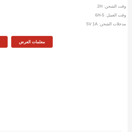
وقت الشحن: 2H
وقت العمل: 5-6H
مدخلات الشحن: 5V 1A
التردد: 2.4 جيجا هرتز
حجم المنتج: 158 * 145 مم
معلمات العرض
ا
مقاس العدسة 56 * 45 مم
الوزن الصافي: 38 جرام