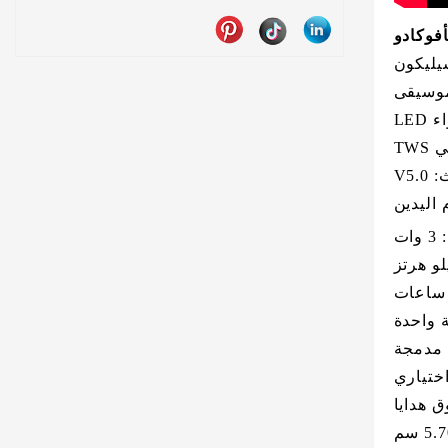
فوكادو
موسيقى
TW
V5.
اليدين
ت
 واحدة
 مدمجة
اختياري