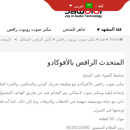
لغة :
عربى
فئة المشهد
جاهز للشحن
مكبر صوت روبوت راقص
Home
>
فئة
>
مكبر صوت روبوت راقص
>
كأس الرقص المتكلم
>
المتحدث
المتحدث الراقص بالأفوكادو
تسليط الضوء على المنتج:
مكبر صوت راقص بالأفوكادو مع وظيفة تحريك اليدين والساقين، والجزء الع
بإضاءة ليلية ومكبر صوت لاسلكي يتم التحكم فيه عن طريق الهاتف المحم
ذكي مع حياة موسيقية مبهجة في الحفلات والنزهات وما إلى ذلك. كما أنه قط
لوضعها في المنزل.
موك: 50 قطعة
رمز النظام المنسق: 8518210000