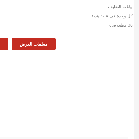
بيانات التغليف:
كل وحدة في علبة هدية
30 قطعة/ctn
حجم الكرتون: 43*40*34.5 سنتيمتر
نو: 7.5KGS
معلمات العرض
ا
غيغاواط: 8.50 كلغ
20 قدم: 13800 قطعة