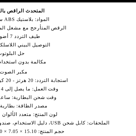
المتحدث الراقص بالأ
المواد: بلاستيك ABS سيليكون
الرقص المتأرجح مع مشغل ال
طيف التردد 7 أضواء LED
التوصيل البيني اللاسلكي S
حل البلوتوث: 0
مكالمة بدون استخدام 
مكبر الصوت: 3 وا
استجابة التردد: 20 هرتز - 20 كيلو هرتز
وقت العمل: ما يصل إلى 4 ساعات
وقت شحن البطارية: ساعة
مصدر الطاقة: بطارية
لون المنتج: متعدد الألوان 
الملحقات: كابل شحن USB، دليل الاستخدام، صندوق هدايا
حجم المنتج: 15.10 × 7.05 × 5.70 سم