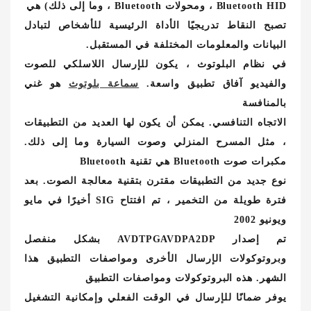
Bluetooth HID ، ومحولات Bluetooth ، وما إلى ذلك) هي
تصبح النقاط تدريجيًا الأداة الرئيسية للأشخاص لتبادل
البيانات والمعلومات المختلفة في المستقبل.
في نظام البلوتوث ، يكون للإرسال اللاسلكي للصوت
والفيديو آفاق تطبيق واسعة.
سماعة بلوتوث
هو غني
بالمنافسة
الاتجاه التنافسي. يمكن أن يكون لها العديد من التطبيقات
، مثل المسرح المنزلي وصوت السيارة وما إلى ذلك.
مكبرات صوت Bluetooth هي تقنية Bluetooth
نوع جديد من التطبيقات مقترن بتقنية معالجة الصوت. بعد
فترة طويلة من التخمير ، تم افتتاح SIG أخيرًا في مايو
ويونيو 2002
تم إصدار AVDTPGAVDPA2DP بشكل منفصل
وبروتوكولات الإرسال الأخرى ومواصفات التطبيق هذا
الشهر. هذه البروتوكولات ومواصفات التطبيق
يوفر ضمانًا للإرسال في الوقت الفعلي وإمكانية التشغيل