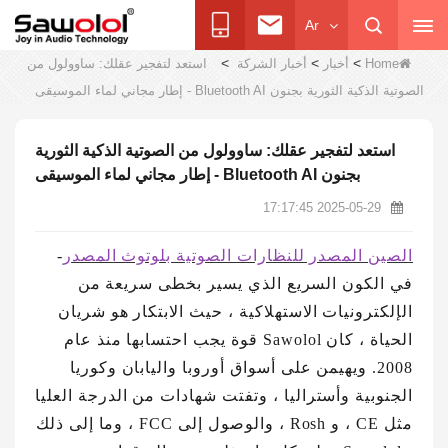
Ar
>
>
>
Home
أخبار
أخبار الشركة
استعد لتفجير عقلك: ساوولول من
الصوتية الذكية الثورية بجنون Bluetooth AI - إطار مجاني لماء الموسيقى
استعد لتفجير عقلك: ساوولول من الصوتية الذكية الثورية
بجنون Bluetooth AI - إطار مجاني لماء الموسيقى
2025-05-29 17:17:45
الصين المصدر للنظارات الصوتية بلوتوث المصدر
-
في الكون السريع الذي يسير بخطى سريعة من
الإلكترونيات الاستهلاكية ، حيث الابتكار هو شريان
الحياة ، كان Sawolol قوة يجب احتسابها منذ عام
2008. ويهيمن على أسواق أوروبا واليابان وكوريا
الجنوبية وأستراليا ، وتفتت شهادات من الدرجة العليا
مثل CE ، و Rosh ، والوصول إلى FCC ، وما إلى ذلك