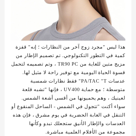
هذا ليس "مجرد زوج آخر من النظارات ؛ إنه" قفزة
كمية في التطور التكنولوجي. تم تصميم الإطار من
مزيج متين للغاية من TR90 PC ، وتم تصميمه لتحمل
قسوة الحياة اليومية مع توفير راحة لا مثيل لها.
عدسات PA/TAC "T" فقط نظارات شمسية
متوسطة ؛ مع حماية UV400 ، فإنها "تشبه قلعة
لعينيك ، وهم يحميونها من أقسى أشعة الشمس.
سواء أكنت "تتجول في الشمس - الساحل المنقوع أو
التنقل في الغابة الحضرية في يوم مشرق ، فإن هذه
العدسات والإطار الأنيق ستجعلك تبدو وكأنها
مجموعة من الأفلام العلمية مباشرة.