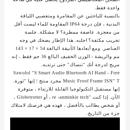
واحدة فقط.
بالنسبة للباحثين عن المغامرة ومتعصبي اللياقة
البدنية ، فإن درجة IP64 المقاومة للماء ليست أقل
من معجزة. عاصفة ممطرة؟ لا مشكلة. جلسة
تجريب مكثفة؟ اجلبه. هذا الإطار يضحك في وجه
العناصر. ومع أبعادها الأنيقة البالغة 54 × 17 × 143
مم والريشة - الوزن الخفيف البالغ 36 جم فقط ، إنه
مريح لدرجة أنك "تنساك" حتى ترتديه.
Sawolol "S Smart Audio Bluetooth AI Hand - Free
Music Froof Frame ISN" T مجرد منتج ؛ إنها "ثورة.
إنها مستقبل التكنولوجيا القابلة للارتداء ، متوفرة
الآن. إذا كنت "re -anminkie tech ، أو Globetrotter ،
أو شخص يطالب بالأفضل ، فهذه هي فرصتك لامتلاك
جزء من التاريخ.