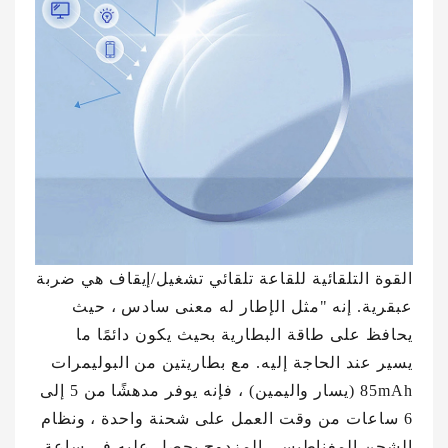
القوة التلقائية للقاعة تلقائي تشغيل/إيقاف هي ضربة
عبقرية. إنه "مثل الإطار له معنى سادس ، حيث
يحافظ على طاقة البطارية بحيث يكون دائمًا ما
يسير عند الحاجة إليه. مع بطاريتين من البوليمرات
85mAh (يسار واليمين) ، فإنه يوفر مدهشًا من 5 إلى
6 ساعات من وقت العمل على شحنة واحدة ، ونظام
الشحن المغناطيسي المزدوج يحصل عليه في ساعة